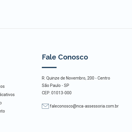
Fale Conosco
R. Quinze de Novembro, 200 - Centro
São Paulo - SP
tos
CEP: 01013-000
icativos
b
faleconosco@nca-assessoria.com.br
nto