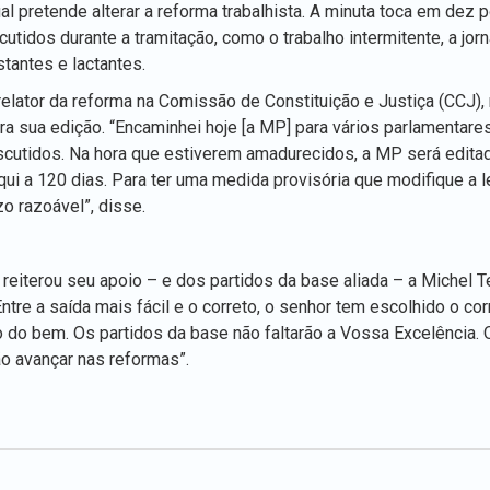
 pretende alterar a reforma trabalhista. A minuta toca em dez 
tidos durante a tramitação, como o trabalho intermitente, a jor
tantes e lactantes.
elator da reforma na Comissão de Constituição e Justiça (CCJ),
a sua edição. “Encaminhei hoje [a MP] para vários parlamentare
scutidos. Na hora que estiverem amadurecidos, a MP será edita
qui a 120 dias. Para ter uma medida provisória que modifique a l
o razoável”, disse.
eiterou seu apoio – e dos partidos da base aliada – a Michel T
re a saída mais fácil e o correto, o senhor tem escolhido o cor
 do bem. Os partidos da base não faltarão a Vossa Excelência. 
ão avançar nas reformas”.