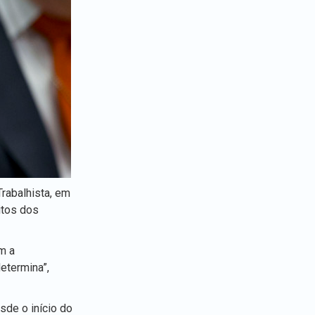
Trabalhista, em
itos dos
m a
etermina”,
sde o início do