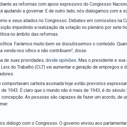
diante as reformas com apoio expressivo do Congresso Naciona
á ajudando a governar. E de outro lado, nós dialogamos com a s
overno e seus aliados no Congresso. Debates em comissões na C
sição impedindo a realização da votação no plenário por sete ho
lítica no âmbito das reformas.
política. Faríamos muito bem se discutíssemos o conteúdo. Quan
a venda nos olhos e não contribuem”, disse.
a de suas prioridades,
divide opiniões
. Mas o presidente e sua
Leis do Trabalho (CLT) vai aumentar a geração de empregos e d
adores.
ão comportavam carteira assinada hoje estão previstos express
é de 1943. É claro que o mundo não é mais de 1943, é do século
na concepção. As pessoas são capazes de fazer um acordo, de u
mer.
 após diálogo com o Congresso. O governo enviou aos parlamenta