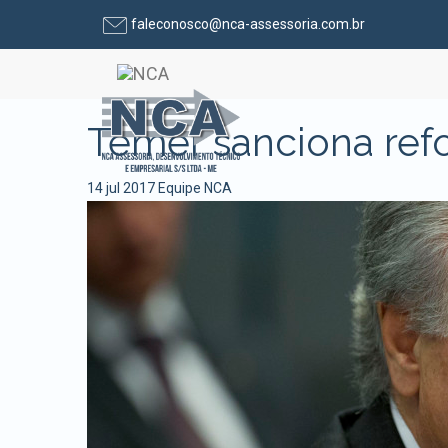
faleconosco@nca-assessoria.com.br
Pular para o conteúdo
Temer sanciona refo
14 jul 2017
Equipe NCA