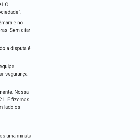
l. O
ociedade”.
âmara e no
ras. Sem citar
do a disputa é
 equipe
ar segurança
amente. Nossa
 21. E fizemos
m lado os
res uma minuta