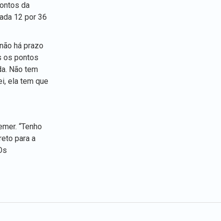
pontos da
nada 12 por 36
 não há prazo
s os pontos
da. Não tem
ei, ela tem que
emer. “Tenho
reto para a
Os