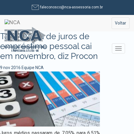
Pular
faleconosco@nca-assessoria.com.br
para
o
Toggle na
Voltar
conteúdo
Taxa média de juros de
empréstimo pessoal cai
Alterna
em novembro, diz Procon
9 nov 2016
Equipe NCA
Juros médios passaram de 7,05% para 6,51%