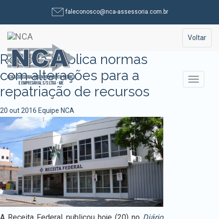
Pular
faleconosco@nca-assessoria.com.br
para
o
Toggle na
Voltar
conteúdo
Receita publica normas
com alterações para a
Alterna
repatriação de recursos
20 out 2016
Equipe NCA
A Receita Federal publicou hoje (20) no
Diário