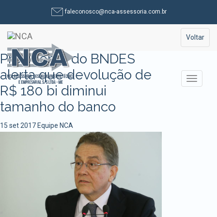
Pular
faleconosco@nca-assessoria.com.br
para
o
Toggle na
Voltar
conteúdo
Presidente do BNDES
alerta que devolução de
Alterna
R$ 180 bi diminui
tamanho do banco
15 set 2017
Equipe NCA