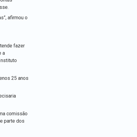
sse.
s”, afirmou o
tende fazer
e a
nstituto
menos 25 anos
ecisaria
 uma comissão
de parte dos