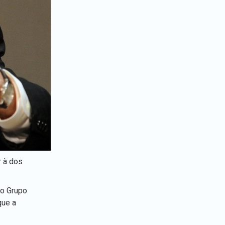
r à dos
no Grupo
que a