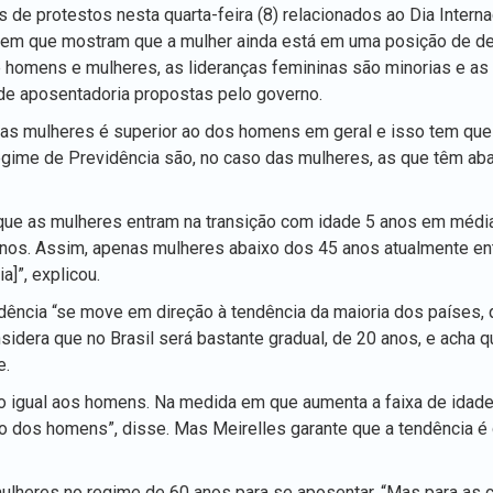
de protestos nesta quarta-feira (8) relacionados ao Dia Interna
ntem que mostram que a mulher ainda está em uma posição de 
re homens e mulheres, as lideranças femininas são minorias e as
de aposentadoria propostas pelo governo.
das mulheres é superior ao dos homens em geral e isso tem que
gime de Previdência são, no caso das mulheres, as que têm ab
ue as mulheres entram na transição com idade 5 anos em médi
anos. Assim, apenas mulheres abaixo dos 45 anos atualmente e
]”, explicou.
ência “se move em direção à tendência da maioria dos países, q
idera que no Brasil será bastante gradual, de 20 anos, e acha q
e.
o igual aos homens. Na medida em que aumenta a faixa de idade
io dos homens”, disse. Mas Meirelles garante que a tendência 
mulheres no regime de 60 anos para se aposentar. “Mas para as 