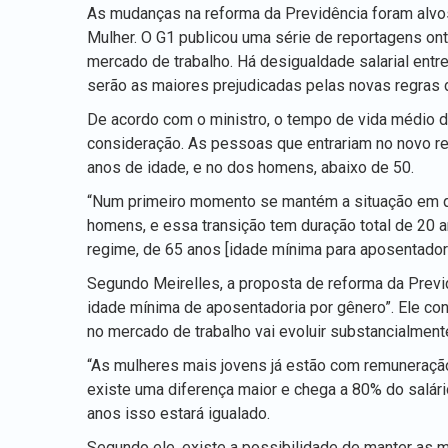
As mudanças na reforma da Previdência foram alvos 
Mulher. O G1 publicou uma série de reportagens o
mercado de trabalho. Há desigualdade salarial ent
serão as maiores prejudicadas pelas novas regras 
De acordo com o ministro, o tempo de vida médio 
consideração. As pessoas que entrariam no novo re
anos de idade, e no dos homens, abaixo de 50.
“Num primeiro momento se mantém a situação em q
homens, e essa transição tem duração total de 20 
regime, de 65 anos [idade mínima para aposentadoria
Segundo Meirelles, a proposta de reforma da Previd
idade mínima de aposentadoria por gênero”. Ele cons
no mercado de trabalho vai evoluir substancialment
“As mulheres mais jovens já estão com remuneraçã
existe uma diferença maior e chega a 80% do salár
anos isso estará igualado.
Segundo ele, existe a possibilidade de manter as 