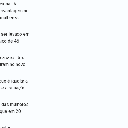
cional da
desvantagem no
 mulheres
 ser levado em
aixo de 45
a abaixo dos
ntram no novo
ue é igualar a
ue a situação
 das mulheres,
é que em 20
contas