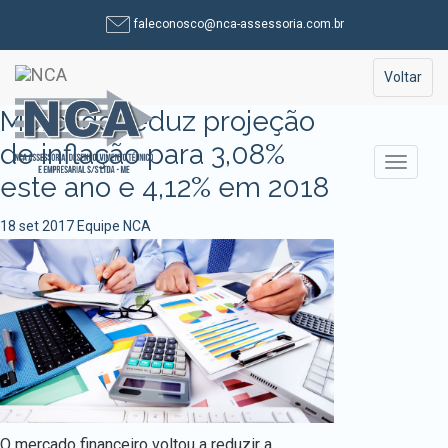
Pular
faleconosco@nca-assessoria.com.br
para
o
Toggle na
Voltar
conteúdo
Mercado reduz projeção
de inflação para 3,08%
Alterna
este ano e 4,12% em 2018
18 set 2017
Equipe NCA
O mercado financeiro voltou a reduzir a