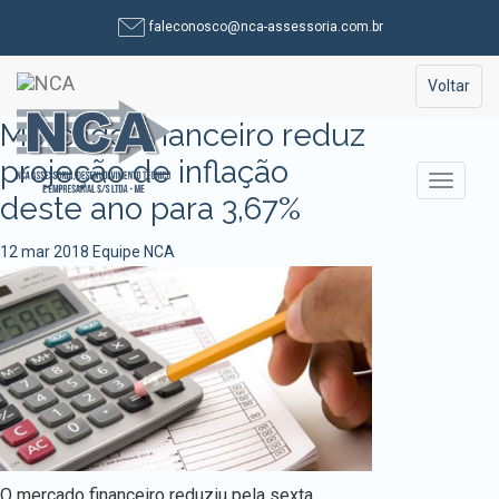
Pular
faleconosco@nca-assessoria.com.br
para
o
Toggle na
Voltar
conteúdo
Mercado financeiro reduz
projeção de inflação
Alterna
deste ano para 3,67%
12 mar 2018
Equipe NCA
O mercado financeiro reduziu pela sexta