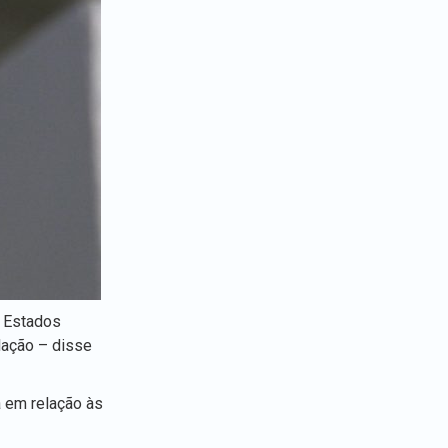
s Estados
lação – disse
a em relação às