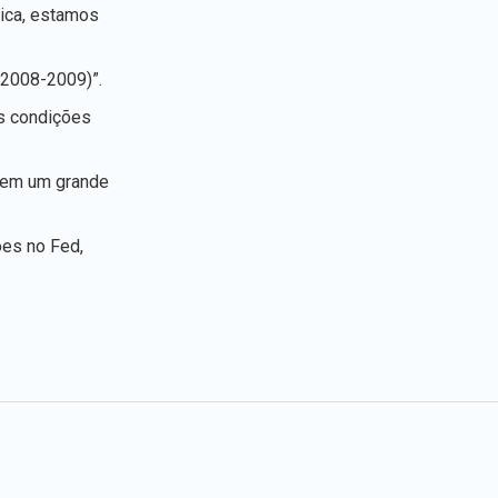
mica, estamos
 2008-2009)”.
as condições
 tem um grande
ões no Fed,