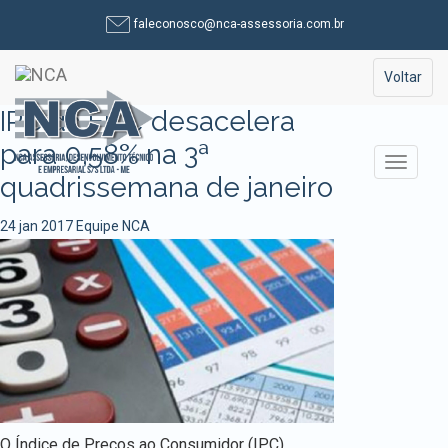
Pular
faleconosco@nca-assessoria.com.br
para
o
Toggle na
Voltar
conteúdo
IPC da Fipe desacelera
para 0,58% na 3ª
Alterna
quadrissemana de janeiro
24 jan 2017
Equipe NCA
O Índice de Preços ao Consumidor (IPC),