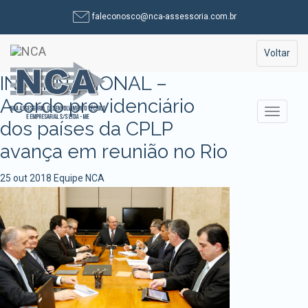
Pular
faleconosco@nca-assessoria.com.br
para
o
Toggle na
Voltar
conteúdo
INTERNACIONAL –
Acordo previdenciário
Alterna
dos países da CPLP
avança em reunião no Rio
25 out 2018
Equipe NCA