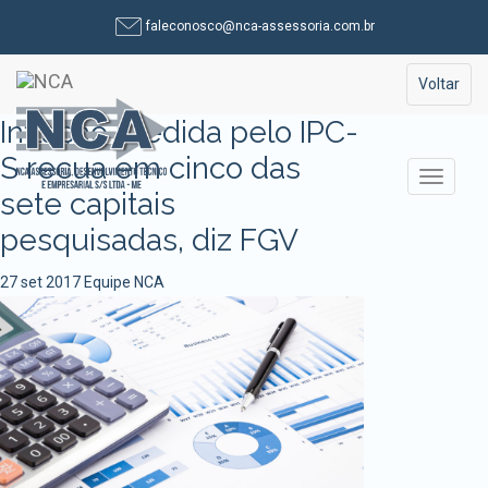
Pular
faleconosco@nca-assessoria.com.br
para
o
Toggle na
Voltar
conteúdo
Inflação medida pelo IPC-
S recua em cinco das
Alterna
sete capitais
pesquisadas, diz FGV
27 set 2017
Equipe NCA