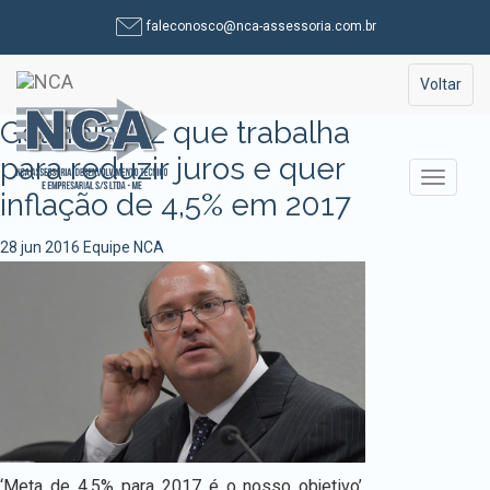
Pular
faleconosco@nca-assessoria.com.br
para
o
Toggle na
Voltar
conteúdo
Goldfajn diz que trabalha
para reduzir juros e quer
Alterna
inflação de 4,5% em 2017
28 jun 2016
Equipe NCA
‘Meta de 4,5% para 2017 é o nosso objetivo’,