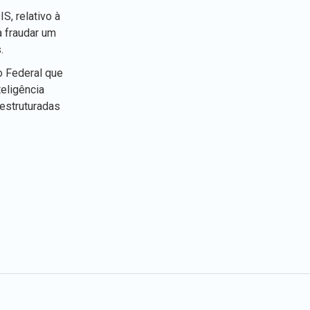
, relativo à
a fraudar um
.
o Federal que
teligência
 estruturadas