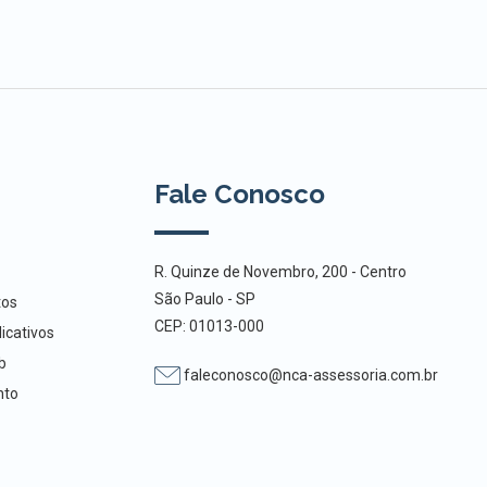
Fale Conosco
R. Quinze de Novembro, 200 - Centro
São Paulo - SP
tos
CEP: 01013-000
icativos
b
faleconosco@nca-assessoria.com.br
nto