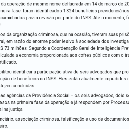
 da operação de mesmo nome deflagrada em 14 de março de 201
meira fase, foram identificados 1.324 benefícios previdenciário
ncaminhados para a revisão por parte do INSS. Até o momento, 
e.
os da organização criminosa, que na ocasião, tiveram suas pris
ral, em razão do enorme poder lesivo à sociedade dos investig
$ 73 milhões. Segundo a Coordenação Geral de Inteligência Pre
alculada a economia proporcionada aos cofres públicos com o tra
tificado.
bilitou identificar a participação ativa de seis advogados que p
tenção de benefícios no INSS. Eles estão atualmente impedidos
tejam concluídas.
nas agências da Previdência Social – os seis advogados, dois s
resos na primeira fase da operação e já respondem por Process
 na justiça.
ciário, associação criminosa, falsificação e uso de documentos
iro.