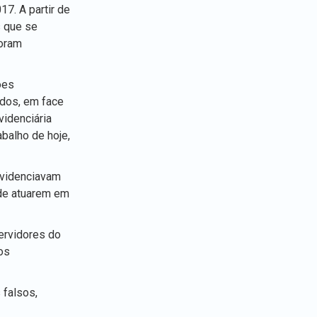
7. A partir de
s que se
foram
ões
ados, em face
videnciária
balho de hoje,
rovidenciavam
 de atuarem em
ervidores do
os
 falsos,