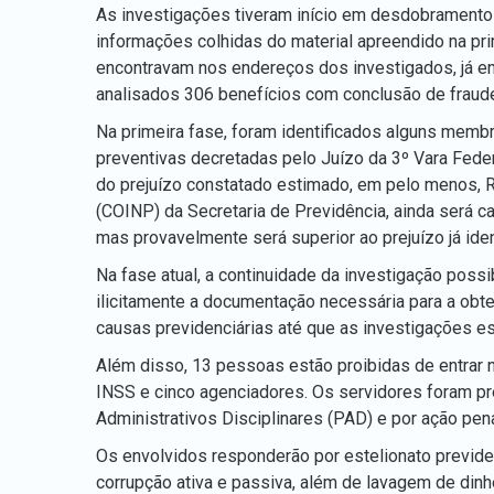
As investigações tiveram início em desdobramento
informações colhidas do material apreendido na pri
encontravam nos endereços dos investigados, já e
analisados 306 benefícios com conclusão de fraud
Na primeira fase, foram identificados alguns membr
preventivas decretadas pelo Juízo da 3º Vara Fede
do prejuízo constatado estimado, em pelo menos, R
(COINP) da Secretaria de Previdência, ainda será c
mas provavelmente será superior ao prejuízo já iden
Na fase atual, a continuidade da investigação possi
ilicitamente a documentação necessária para a ob
causas previdenciárias até que as investigações es
Além disso, 13 pessoas estão proibidas de entrar 
INSS e cinco agenciadores. Os servidores foram p
Administrativos Disciplinares (PAD) e por ação penal
Os envolvidos responderão por estelionato previden
corrupção ativa e passiva, além de lavagem de dinhe