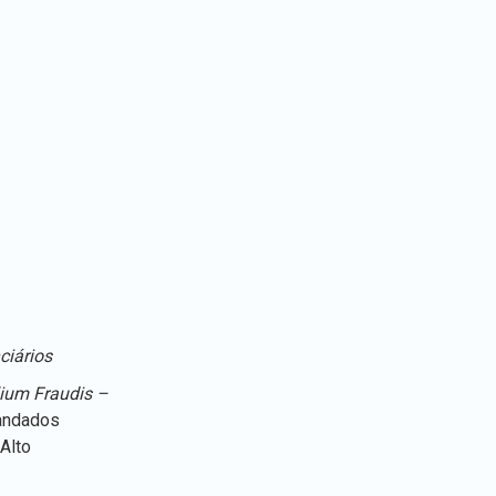
ciários
lium Fraudis –
mandados
Alto