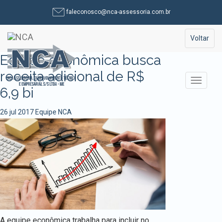
Pular
faleconosco@nca-assessoria.com.br
para
o
Toggle na
Voltar
conteúdo
Equipe econômica busca
receita adicional de R$
Alterna
6,9 bi
26 jul 2017
Equipe NCA
A equipe econômica trabalha para incluir no