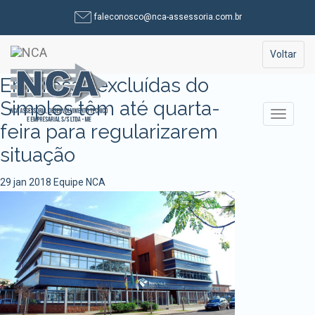
Pular
faleconosco@nca-assessoria.com.br
para
o
Toggle na
Voltar
conteúdo
Empresas excluídas do
Simples têm até quarta-
Alterna
feira para regularizarem
situação
29 jan 2018
Equipe NCA