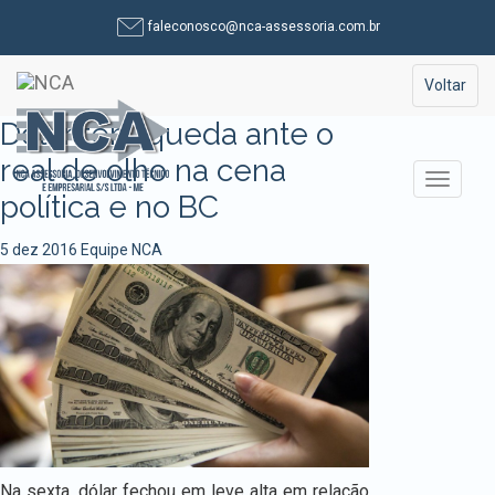
Pular
faleconosco@nca-assessoria.com.br
para
o
Toggle na
Voltar
conteúdo
Dólar tem queda ante o
real de olho na cena
Alterna
política e no BC
5 dez 2016
Equipe NCA
Na sexta, dólar fechou em leve alta em relação