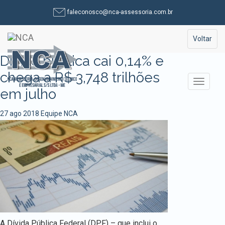
Pular
faleconosco@nca-assessoria.com.br
para
o
Toggle na
Voltar
conteúdo
Dívida pública cai 0,14% e
chega a R$ 3,748 trilhões
Alterna
em julho
27 ago 2018
Equipe NCA
A Dívida Pública Federal (DPF) – que inclui o