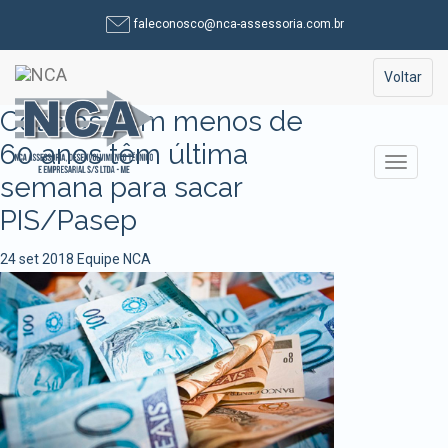
Pular
faleconosco@nca-assessoria.com.br
para
o
Toggle na
Voltar
conteúdo
Cotistas com menos de
60 anos têm última
Alterna
semana para sacar
PIS/Pasep
24 set 2018
Equipe NCA