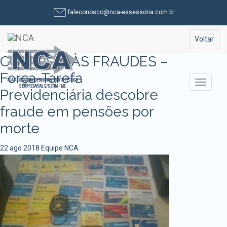
Pular
faleconosco@nca-assessoria.com.br
para
o
Toggle na
Voltar
conteúdo
COMBATE ÀS FRAUDES –
Força-Tarefa
Alterna
Previdenciária descobre
fraude em pensões por
morte
22 ago 2018
Equipe NCA