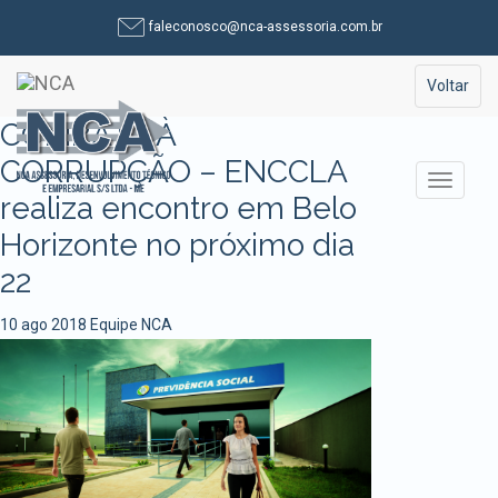
Pular
faleconosco@nca-assessoria.com.br
para
o
Toggle na
Voltar
conteúdo
COMBATE À
CORRUPÇÃO – ENCCLA
Alterna
realiza encontro em Belo
Horizonte no próximo dia
22
10 ago 2018
Equipe NCA