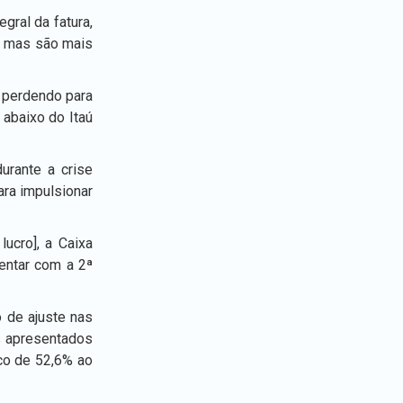
gral da fatura,
), mas são mais
, perdendo para
 abaixo do Itaú
urante a crise
ara impulsionar
ucro], a Caixa
entar com a 2ª
 de ajuste nas
s apresentados
nco de 52,6% ao