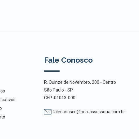
Fale Conosco
R. Quinze de Novembro, 200 - Centro
São Paulo - SP
tos
CEP: 01013-000
icativos
b
faleconosco@nca-assessoria.com.br
nto