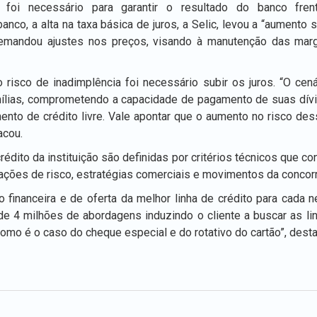
oi necessário para garantir o resultado do banco fren
co, a alta na taxa básica de juros, a Selic, levou a “aumento si
emandou ajustes nos preços, visando à manutenção das marg
isco de inadimplência foi necessário subir os juros. “O cen
ílias, comprometendo a capacidade de pagamento de suas dívid
nto de crédito livre. Vale apontar que o aumento no risco de
acou.
rédito da instituição são definidas por critérios técnicos que co
liações de risco, estratégias comerciais e movimentos da concorr
 financeira e de oferta da melhor linha de crédito para cada 
e 4 milhões de abordagens induzindo o cliente a buscar as li
omo é o caso do cheque especial e do rotativo do cartão”, dest