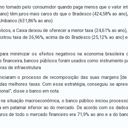
imo tomado pelo consumidor quando paga menos que o valor inte
 ano) têm juros mais caros do que o Bradesco (424,58% ao ano
Unibanco (631,86% ao ano).
licos, a Caixa deixou de oferecer a menor taxa (24,61% ao ano)
gistrou taxa de 26,96%, acima da do Bradesco (25,12% ao ano) e
para minimizar os efeitos negativos na economia brasileira d
se financeira, bancos públicos foram usados como instrumento p
as de infraestrutura.
iniciaram o processo de recomposição das suas margens [de l
das melhores taxas. Com essa estratégia, conseguiu se apres
ional”, disse o banco em nota.
 na situação macroeconômica, o banco público iniciou processo
nda em patamar inferior ao do mercado. De acordo com os dado
uros de todo o mercado financeiro era 71,9% ao ano e a do ba