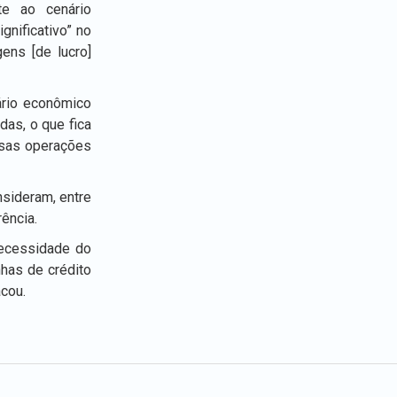
te ao cenário
gnificativo” no
ens [de lucro]
ário econômico
as, o que fica
ssas operações
nsideram, entre
ência.
necessidade do
nhas de crédito
acou.