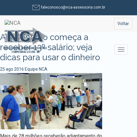
Pular
faleconosco@nca-assessoria.com.br
para
o
Toggle na
Voltar
conteúdo
Aposentado começa a
receber 13º salário; veja
Alterna
dicas para usar o dinheiro
25 ago 2016
Equipe NCA
Mais de 28 milhões receberão adiantamento do