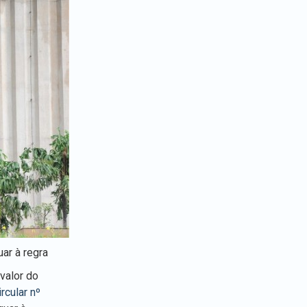
ar à regra
valor do
ircular nº