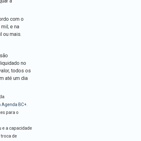
quar à
ordo com o
mil; e na
l ou mais.
 são
liquidado no
alor, todos os
m até um dia
 da
a
Agenda BC+
.
es para o
u e a capacidade
 troca de