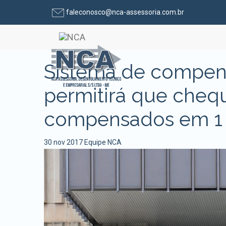
faleconosco@nca-assessoria.com.br
Pular para o conteúdo
Sistema de compen
permitirá que cheq
compensados em 1 d
30 nov 2017
Equipe NCA