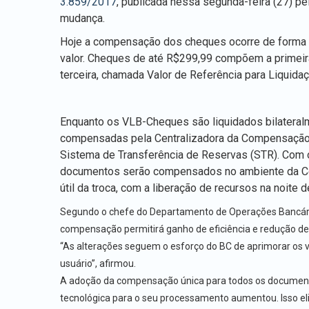
3.859/2017
, publicada nessa segunda-feira (27) pe
mudança.
Hoje a compensação dos cheques ocorre de forma 
valor. Cheques de até R$299,99 compõem a primeir
terceira, chamada Valor de Referência para Liquid
Enquanto os VLB-Cheques são liquidados bilateralme
compensadas pela Centralizadora da Compensação d
Sistema de Transferência de Reservas (STR). Com 
documentos serão compensados no ambiente da Compe
útil da troca, com a liberação de recursos na noite
Segundo o chefe do Departamento de Operações Bancárias
compensação permitirá ganho de eficiência e redução de 
“As alterações seguem o esforço do BC de aprimorar os 
usuário”, afirmou.
A adoção da compensação única para todos os documento
tecnológica para o seu processamento aumentou. Isso el