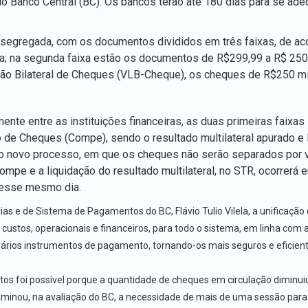
lo Banco Central (BC). Os bancos terão até 180 dias para se ade
segregada, com os documentos divididos em três faixas, de ac
a; na segunda faixa estão os documentos de R$299,99 a R$ 250 
ação Bilateral de Cheques (VLB-Cheque), os cheques de R$250 mi
nte entre as instituições financeiras, as duas primeiras faixas
e Cheques (Compe), sendo o resultado multilateral apurado e 
o novo processo, em que os cheques não serão separados por v
 e a liquidação do resultado multilateral, no STR, ocorrerá e
 desse mesmo dia.
 e de Sistema de Pagamentos do BC, Flávio Tulio Vilela, a unificação
custos, operacionais e financeiros, para todo o sistema, em linha com 
vários instrumentos de pagamento, tornando-os mais seguros e eficient
s foi possível porque a quantidade de cheques em circulação diminui
iminou, na avaliação do BC, a necessidade de mais de uma sessão para