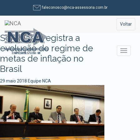
Pular
faleconosco@nca-assessoria.com.br
para
o
Toggle na
Voltar
conteúdo
Seminário registra a
evolução do regime de
Alterna
metas de inflação no
Brasil
29 maio 2018
Equipe NCA